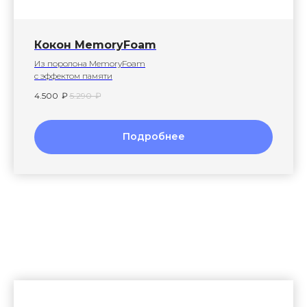
Кокон MemoryFoam
Из поролона MemoryFoam
с эффектом памяти
4.500
₽
5.290
₽
Подробнее