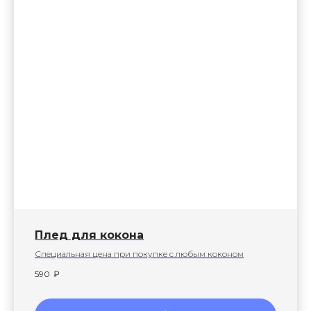
Плед для кокона
Специальная цена при покупке с любым коконом
590
₽